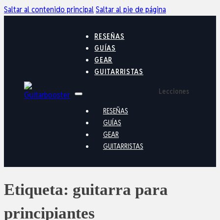
Saltar al contenido principal
Saltar al pie de página
RESEÑAS
GUÍAS
GEAR
GUITARRISTAS
Lecciones
RESEÑAS
GUÍAS
GEAR
GUITARRISTAS
Etiqueta:
guitarra para
principiantes